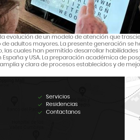
 la evolución de un modelo de atención que trasc
do de adultos mayores. La presente generación se 
 las cuales han permitido desarrollar habilidades
 España y USA. La preparación académica de posg
n amplia y clara de procesos establecidos y de mejo
Servicios
Residencias
Contactanos