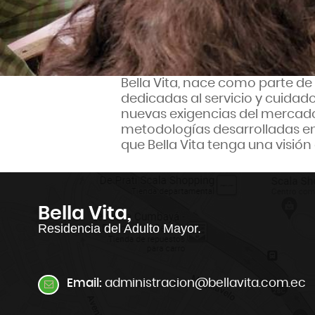
Bella Vita, nace como parte de
dedicadas al servicio y cuida
nuevas exigencias del mercado,
metodologías desarrolladas en
que Bella Vita tenga una visió
Bella Vita,
Residencia del Adulto Mayor.
Email:
administracion@bellavita.com.ec